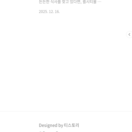
바쿠테 전문점입니다.50년 넘게 살아남
보이며, 낮
든든한 식사를 찾고 있다면, 퀼시티몰 지
은 식당에는 이유가 있다 쿠알라룸..
려한 야경을
하에 위치한 SEN Teppan(센 테판)을 눈
2025. 12. 16.
여겨볼 만해요. 일본식 철판요리를 합리
적인 가격에 즐길 수 있고, 주문 후 바로
조리되는 라이브 쿠킹 방식이라 만족도가
높은 곳입니다.왜 SEN Teppan을 추천
할까?철판 앞에서 바로 조리하는 현장감
있는 조리 방식대기 시간 짧음 → 점심·저
녁 피크 타임에도 부담 적음혼밥부터 가
족 식사까지 모두 무난쇼핑몰 내 위치로
날씨 영향 없이 방문 가능철판에서 고기
와 채소가 익어가는 소리만으로도 식욕이
살아나요.위치 & 접근성 한눈 정리위치:
Quill City Mall, LG층(지하)교통: 모노
레일 Medan Tuanku 역과 바로 연결포
인트: ..
Designed by 티스토리