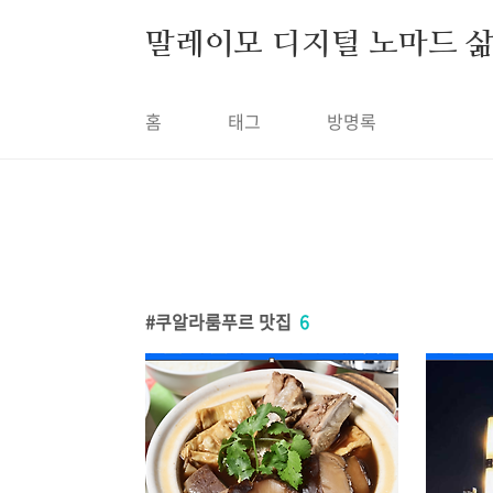
본문 바로가기
말레이모 디지털 노마드 
홈
태그
방명록
쿠알라룸푸르 맛집
6