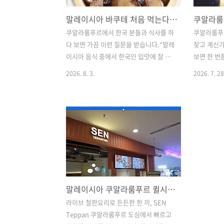
말레이시아 바쿠테 처음 먹는다면? 쿠알라룸푸르 50년 노포 선퐁 바쿠테
쿠알라룸푸르에서 한국 분들과 식사를 하
쿠알라룸푸
다 보면 가끔 이런 질문을 받습니다.“말레
찾고 계신
이시아 음식 중에서 한국인 입맛에 잘 맞
보면 한 번
는 음식이 뭐예요?” 나시르막이나 사테도
로나스 트
2026. 8. 3.
2026. 7. 28
좋지만, 국물 좋아하는 한국인이라면 저
부분 비싸지
는 바쿠테(Bak Kut Teh)를 한 번 먹어보
각했습니다.
라고 권하고 싶습니다.처음에는 이름부터
각이 완전
낯섭니다.바쿠테?고기인가?국인가?차인
Envi Sk
가?그런데 막상 한 번 제대로 먹어보면 생
점심에는 
각보다 친숙하면서도 말레이시아만의 맛
가능한 곳입
이 확실히 느껴지는 음식입니다.그리고
들이 가장 
쿠알라룸푸르에서 바쿠테를 처음 먹는 분
함께 정리해
들에게 소개하고 싶은 곳이 있습니다.바
Skydini
말레이시아 쿠알라룸푸르 퀼시티몰 맛집 추천 SEN
로 Imbi에 있는Sun Fong Bak Kut Teh
Skydinin
新峰肉骨茶, 선퐁 바쿠테입니다.1971년
One 건물
라이브 철판요리로 든든한 한 끼, SEN
부터 이어져 온 쿠알라룸푸르의 오래된
에서는 페
Teppan 쿠알라룸푸르 도심에서 빠르고