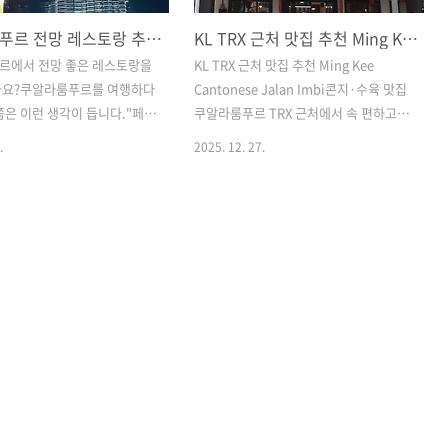
쿠알라룸푸르 전망 레스토랑 추천! Envi Skydining 런치 가격, 가는 법 총정리
KL TRX 근처 맛집 추천 Ming Kee Cantonese
르에서 전망 좋은 레스토랑을
KL TRX 근처 맛집 추천 Ming Kee
가요?쿠알라룸푸르를 여행하다
Cantonese Jalan Imbi콘지·수육 맛집
쯤은 이런 생각이 듭니다."페트
쿠알라룸푸르 TRX 근처에서 속 편하고 든
윈타워가 보이는 레스토랑은 대
든한 식사를 찾고 있다면 광동식 콘지로
.
2025. 12. 27.
 않을까?"저 역시 그렇게 생
유명한 Ming Kee Cantonese Jalan
하지만 직접 다녀와 보니 생
Imbi는 꽤 만족스러운 선택입니다.최근
히 달라졌습니다.이번에 소개할
직접 방문해👉 조개죽 + 수육 3종 세트를
ydining은 화려한 전망은 물론,
먹어보고 맛, 양, 가격 모두 균형이 좋아
부담 없는 가격으로 식사까지
기록으로 남겨봅니다.Ming Kee
니다.특히 처음 방문하는 분
Cantonese, 어떤 곳인가?Ming Kee
많이 헷갈리는 가는 방법까지
Cantonese는 말레이시아 Klang Valley
 보겠습니다.Envi
지역을 중심으로 운영되는 광동식 요리
ng은 어디에 있을까?Envi
전문 체인 레스토랑입니다.처음에는
g은 KLCC 바로 옆 Menara TA
Kepong 지역에서 시작해 현재는 Jalan
 상층부에 있습니다.창가 자리
Imbi, Puchong, Bukit Jalil, SS2 등
트로나스 트윈타워가 정면으로
KL 주요 지역으로 지점을 넓혀왔어요...