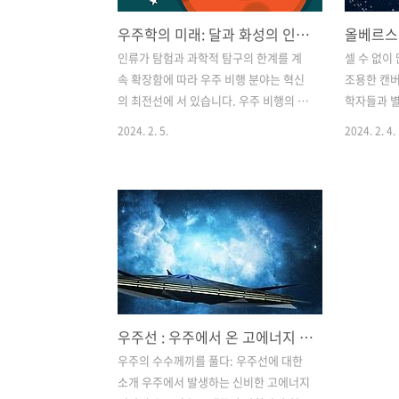
우주학의 미래: 달과 화성의 인간 탐사와 통신 및 지구 관측에 혁명
인류가 탐험과 과학적 탐구의 한계를 계
셀 수 없이
속 확장함에 따라 우주 비행 분야는 혁신
조용한 캔버
의 최전선에 서 있습니다. 우주 비행의 미
학자들과 
래는 우주에 대한 우리의 이해를 재편하
던 역설, 
2024. 2. 5.
2024. 2. 4.
고 인간 탐험을 위한 새로운 지평을 열 수
해 볼 수도
있는 획기적인 발전을 약속합니다. 이 포
있는 별의 
괄적인 탐구에서 우리는 우주 탐사와 기
여전히 ​​
술이 융합되는 미래를 구상하는 예측을
올베르스의 역
검토하면서 우주 비행 분야의 흥미로운
수께끼를 
가능성과 개발 잠재력을 탐구합니다. 새
우리 머리 
로운 우주 시대: 추세와 변화 우주 비행 분
을 발하지 
야는 기술 발전의 융합, 국제 협력 증가,
복잡성을 분
민간 부문 참여 급증 등으로 인해 엄청난
르스의 난제
우주선 : 우주에서 온 고에너지 입자와 생명에 대한 영향과 의미
변화를 겪고 있습니다. 새로운 우주 시대
인리히 빌헬름
를 맞이하면서 다양한 트렌드가 우주 비
Wilhelm
우주의 수수께끼를 풀다: 우주선에 대한
행의 미래를 형성하고 있습니다. 이러한
의 역설(Ob
소개 우주에서 발생하는 신비한 고에너지