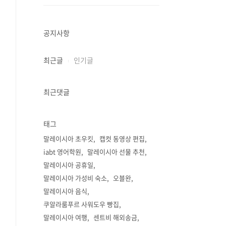
공지사항
최근글
인기글
최근댓글
태그
말레이시아 초우킷
캡컷 동영상 편집
iabt 영어학원
말레이시아 선물 추천
말레이시아 공휴일
말레이시아 가성비 숙소
오블완
말레이시아 음식
쿠알라룸푸르 사워도우 빵집
말레이시아 여행
센트비 해외송금