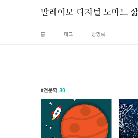
본문 바로가기
말레이모 디지털 노마드 
홈
태그
방명록
천문학
30