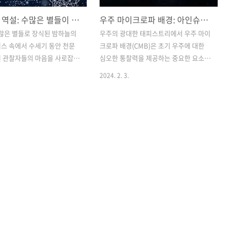
올베르스 역설: 수많은 별들이 있음에도 불구하고 밤하늘이 어두운 이유
우주 마이크로파 배경: 아인슈타인의 유산과 우주 이정표
 많은 별들로 장식된 밤하늘의
우주의 광대한 태피스트리에서 우주 마이
스 속에서 수세기 동안 천문
크로파 배경(CMB)은 초기 우주에 대한
별 관찰자들의 마음을 사로잡았
심오한 통찰력을 제공하는 중요한 요소로
즉 올베르스의 역설에 대해 생각
두드러집니다. 우주의 신비를 탐구하면서
2024. 2. 3.
 있습니다. 우주 전체에 흩어져
CMB의 극성을 이해하는 것은 우주 기원
수는 무한해 보여도 밤하늘은
의 비밀을 밝히는 핵심 방법으로 떠오릅
어둡습니다. 이 탐험에서 우리는
니다. 이 포괄적인 탐구에서 우리는 CMB
설(Olbers' Paradox)의 수
의 중요성, 양극화, 그리고 초기 우주에 대
파헤쳐 수많은 별들로 장식된
한 우리의 이해에 미치는 귀중한 기여를
위의 하늘이 지구에 끝없는 빛
탐색할 것입니다. 우주 마이크로파 배경:
않는 이유를 설명하는 과학적
우주 엿보기 우리 우주 탐사의 중심에는
석합니다. 공개된 역설: 올베
우주 전체에 퍼져 있는 희미한 빛인 우주
 19세기 초 독일 천문학자 하
마이크로파 배경이 있습니다. 초기 우주
 올베르스(Heinrich
를 구성하는 뜨겁고 밀도가 높은 입자 수
 Olbers)의 이름을 딴 올베르스
프에서 유래한 CMB는 130억 년 넘게 광
ers' Paradox)은 다음과 같은
활한 우주를 여행해 온 유물 방사선입니