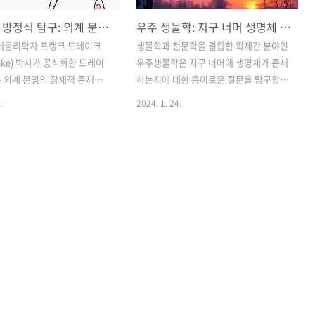
드레이크 방정식 탐구: 외계 문명의 잠재적 수 추정 소개
우주 생물학: 지구 너머 생명체 극한 생물 삶의 구성 요소
천체물리학자 프랭크 드레이크
생물학과 천문학을 결합한 학제간 분야인
Drake) 박사가 공식화한 드레이
우주생물학은 지구 너머에 생명체가 존재
 외계 문명의 잠재적 존재를
하는지에 대한 흥미로운 질문을 탐구합니
 탐구의 초석으로 남아 있습니
다. 우주 탐사에서 과학자들은 생명체가
.
2024. 1. 24.
학 방정식은 우리 은하계에서 우
번성하는 데 필요한 조건을 분석하고 지
 수 있는 기술적으로 진보된
구 너머의 잠재적 서식지를 찾습니다. 지
 추정하기 위한 틀 역할을 합
구상의 극한 생물부터 거주 가능 구역의
이크 방정식의 구성 요소와 그
외계 행성 발견까지, 외계 생명체에 대한
능(SETI) 탐색에 미치는 영
탐구는 과학계와 대중 모두를 사로잡았습
매혹적인 여행에 참여하세요.
니다. 이 기사에서는 생명체에 필요한 조
크 방정식의 이해 1.1 방정식의
건, 외계 서식지 탐색, 지구 너머 생명체의
레이크 방정식은 N = R* ×
잠재력에 대한 이해에 기여하는 지속적인
 fl × fi × fc × L로 표현됩
임무를 검토하면서 우주생물학의 주요 측
서: N은 인간이 소통할 수 있는
면을 탐구합니다. 1. 삶의 구성 요소 지구
 나타내며, R*은 우리 은하의
너머 생명체의 잠재력을 이해하는 것은
성 속도입니다. fp는 행성계가
생명체의 기본 구성 요소를 탐구하는 것