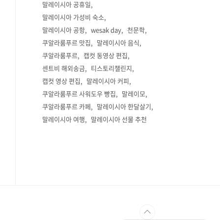
말레이시아 공휴일
말레이시아 가성비 숙소
말레이시아 공항
wesak day
천문학
쿠알라룸푸르 맛집
말레이시아 음식
쿠알라룸푸르
캡컷 동영상 편집
센트비 해외송금
티스토리챌린지
캡컷 영상 편집
말레이시아 커피
쿠알라룸푸르 사워도우 빵집
말레이모
쿠알라룸푸르 카페
말레이시아 한달살기
말레이시아 여행
말레이시아 선물 추천