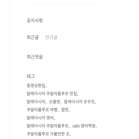
공지사항
최근글
인기글
최근댓글
태그
동영상편집
말레이시아 쿠알라룸푸르 맛집
말레이시아
오블완
말레이시아 초우킷
쿠알라룸푸르 여행
캡컷
말레이시아 영어
말레이시아 쿠알라룸푸르
iabt 영어학원
쿠알라룸푸르 가볼만한 곳