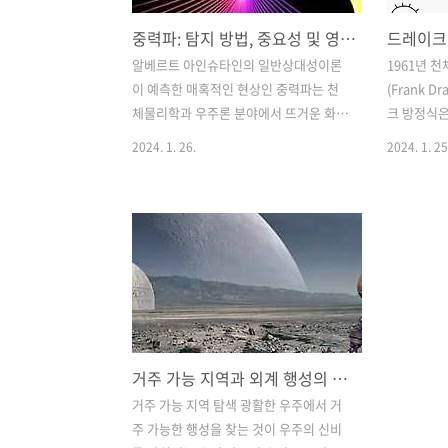
중력파: 탐지 방법, 중요성 및 영향 - 도전 과제 소개
알베르트 아인슈타인의 일반상대성이론
1961년 
이 예측한 매혹적인 현상인 중력파는 천
(Frank 
체물리학과 우주론 분야에서 뜨거운 화두
크 방정식은
로 떠올랐다. 시공간 구조의 이러한 파악
이해하려는
2024. 1. 26.
2024. 1. 25
하기 어려운 잔물결은 과학자와 열성팬
다. 이 수
모두의 상상력을 사로잡았습니다. 이 포
리와 통신할
괄적인 가이드는 중력파의 복잡성을 탐구
문명의 수를
하고, 감지 방법을 탐색하고, 우주에 대한
니다. 드레
이해에서 중력파의 중요성을 밝히고, 우
것이 외계 지
주 관점에 미치는 잠재적 영향을 조사합
향을 통해 
니다. 1. 중력파란 무엇입니까? 중력파와
1. 드레이
혼동하지 말아야 할 중력파는 공간을 통
구성 요소 드
해 전파되어 소스에서 에너지를 멀리 운
fp × ne ×
거주 가능 지역과 외계 행성의 삶 가능성: 행성을 살 수 있는 생명 특징
반하는 중력장의 교란입니다. 질량 가속
니다. 여기
으로 인해 발생하는 시공간 파동인 중력
문명의 수를
거주 가능 지역 탐색 광활한 우주에서 거
파와 달리 중력파는 중력장 자체의 섭동
평균 별 형
주 가능한 행성을 찾는 것이 우주의 신비