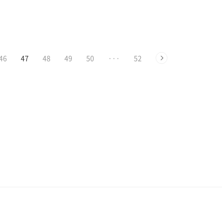
율입니다. ne는 행성..
에서 시작됩니다. 우리가 알고 있는 생명
체에 필수적인 탄소 기반 분자는 육상 생
물학..
46
47
48
49
50
···
52