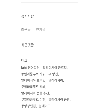
공지사항
최근글
인기글
최근댓글
태그
iabt 영어학원
말레이시아 공휴일
쿠알라룸푸르 사워도우 빵집
말레이시아 초우킷
말레이시아
쿠알라룸푸르 카페
말레이시아 선물 추천
쿠알라룸푸르 여행
말레이시아 공항
동영상편집
말레이모