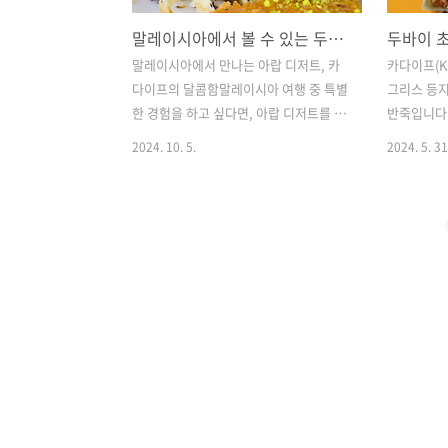
말레이시아에서 볼 수 있는 두바이 초콜렛 재료 카다이프 디저트
말레이시아에서 만나는 아랍 디저트, 카
카다이프(Ka
다이프의 달콤함말레이시아 여행 중 특별
그리스 등
한 경험을 하고 싶다면, 아랍 디저트를 놓
반죽입니다.
치지 마세요! 특히 부킷 빈탕에서 만날 수
럼 생긴 반
2024. 10. 5.
2024. 5. 31
있는 카다이프(Kataifi)로 만든 디저트는
잉(튀김) 
말레이시아에서 쉽게 맛볼 수 있는 특별
에 사용되며
한 아랍의 맛을 선사합니다. 한국에서는
(Kunafa)
보기 힘든 **쿠나파(Kunafa)**와 다양한
있습니다.
핑거 푸드 디저트를 이곳에서 즐길 수 있
주요 특징1
습니다.카다이프의 바삭한 매력카다이프
럼 가늘고 
는 실처럼 얇게 만든 반죽을 사용해 바삭
트의 겉면을
한 식감을 자랑합니다. 구운 후 달콤한 시
다.2. 재
럽이나 꿀을 듬뿍 뿌려 먹으며, 부드러운
게 밀어내어
치즈가 어우러진 쿠나파는 입안 가득 퍼
다.3. 사
지는 달콤한 맛을 선사합니다. 이 아랍 전
터와 함께 
통 디저트는 한 입 먹을 때마다 고소하고
시럽을 부어