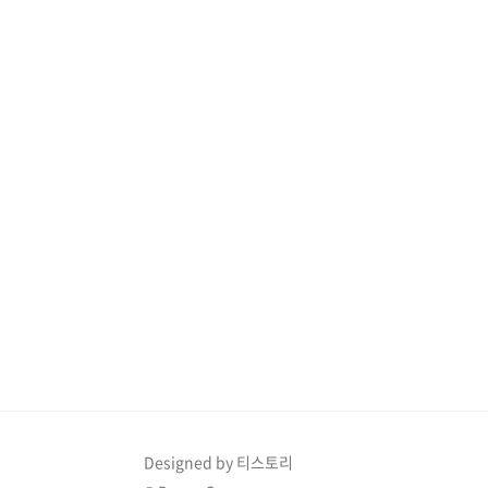
향이 음식에 스며들어 독특한 풍미를 더
이시아의 
합니다.준비 과정생선 살 다..
러일으킵니
우림은 ..
Designed by 티스토리