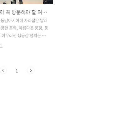
말레이시아 꼭 방문해야 할 여행지
 동남아시아에 자리잡은 말레
양한 문화, 아름다운 풍경, 풍
 어우러진 생동감 넘치는 곳
대성과 전통의 융합으로 유명
1.
적인 나라는 말레이인, 중국인,
주민의 영향이 독특하게 혼합
라의 정체성을 정의하는 조화
1
이크를 만들어냅니다. 분주한
라룸푸르는 말레이시아의 현대
는 곳입니다. 상징적인 페트
타워(Petronas Twin
가 우뚝 솟아 국가의 급속한 발
니다. 이 도시는 우뚝 솟은 고
분주한 시장, 다양성으로 미각을
역동적인 음식 현장이 어우러져
니다. 도시 풍경 너머로 말레