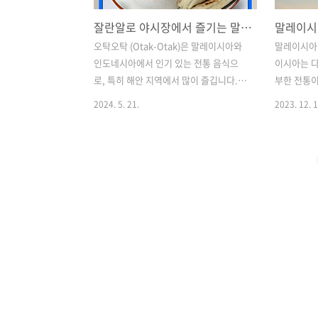
잘란알로 야시장에서 즐기는 말레이시아 길거리 음식 오탁오탁
오탁오탁 (Otak-Otak)은 말레이시아와
말레이시아
인도네시아에서 인기 있는 전통 음식으
이시아는 다
로, 특히 해안 지역에서 많이 즐깁니다. 이
부한 전통이
요리는 고유한 맛과 향으로 유명하며, 주
입니다. 현
2024. 5. 21.
2023. 12. 1
로 길거리 음식으로 판매됩니다. 오탁오
한 이 매혹
탁에 대해 더 자세히 알아보겠습니다.오
인도인, 원
탁오탁 재료생선 살: 주로 흰 살 생선을 사
되어 그 나
용하며, 일반적으로 민어, 고등어, 또는
로운 모자
도미와 같은 생선을 사용합니다.코코넛
수도 쿠알
밀크: 부드럽고 크리미한 맛을 더해줍니
성을 대표하
다.향신료: 샬롯, 마늘, 생강, 고추, 강황,
로나스 트윈 
레몬그래스 등이 포함되며, 이는 오탁오
Towers)
탁의 독특한 풍미를 만드는데 중요한 역
전을 입증합
할을 합니다.계란: 혼합물의 결착력을 높
층 빌딩, 
이는 역할을 합니다.바나나 잎: 재료를 싸
자극하는 
서 굽는 데 사용되며, 구울 때 바나나 잎의
생기가 넘칩