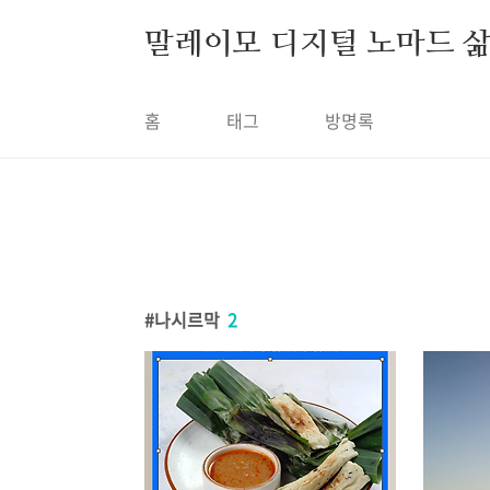
본문 바로가기
말레이모 디지털 노마드 
홈
태그
방명록
나시르막
2