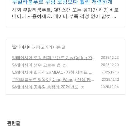
쿠알라룸푸르 쿠팡 로밍보다 훨씬 저렴하게
해외 쿠알라룸푸르, QR 스캔 또는 꽂기만 하면 바로
데이터 사용하세요. 데이터 부족 걱정 없이 맘껏 사
용! 와우회원 캐시 적립 혜택도 놓치지 마세요.
'
말레이시아
' 카테고리의 다른 글
말레이시아 로컬 커피 브랜드 Zus Coffee 완
2025.12.23
벽 정리
말레이시아 생수 고르는 법
(1)
2025.12.20
(0)
말레이시아 입국신고(MDAC) 사칭 사이트 주
2025.12.13
의하세요
쿠알라룸푸르 당왕이(Dang Wangi) 신상 카페
(1)
2025.12.12
Belly
말레이시아 공휴일 총정리 2026년도
(1)
2025.12.04
(1)
관련글