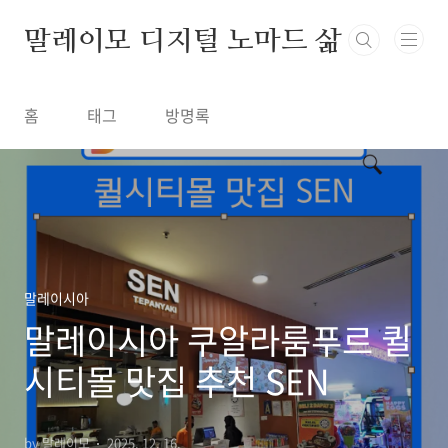
본문 바로가기
말레이모 디지털 노마드 삶
홈
태그
방명록
말레이시아
말레이시아 쿠알라룸푸르 퀼
시티몰 맛집 추천 SEN
by 말레이모
2025. 12. 16.